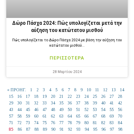
Δώρο Πάσχα 2024: Πώς υπολογίζεται μετά την
αύξηση του κατώτατου μισθού
Πώς υπολογίζεται το Δώρο Πάσχα 2024 με βάση την αύξηση του
κατώτατου μισθού…
ΠΕΡΙΣΣΟΤΕΡΑ
28 Μαρτίου 2024
« ΠΡΟΗΓ.
1
2
3
4
5
6
7
8
9
10
11
12
13
14
15
16
17
18
19
20
21
22
23
24
25
26
27
28
29
30
31
32
33
34
35
36
37
38
39
40
41
42
43
44
45
46
47
48
49
50
51
52
53
54
55
56
57
58
59
60
61
62
63
64
65
66
67
68
69
70
71
72
73
74
75
76
77
78
79
80
81
82
83
84
85
86
87
88
89
90
91
92
93
94
95
96
97
98