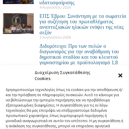
υδατοσφαίρισης
4 Αυγούστου 2026
ΕΠΣ Έβρου: Συνάντηση με τα σωματεία
για συζήτηση του πρωταθλήματος
αναπτυξιακών ηλικιών ενόψει της νέας
σεζόν
3 Αυγούστου 2026
Διδυμότειχο: Προ των πυλών ο
διαγωνισμός για την αναβάθμιση του
δημοτικού σταδίου και του κλειστού
γυμναστηρίου με προϋπολογισμό 1,8
εκατ. ευρώ
Διαχείριση Συγκατάθεσης
30 Ιουλίου 2026
Cookies
Με 7 αθλητές και αθλήτριες συμμετέχει
ο ΟΦΘΑ στο Πανελλήνιο Πρωτάθλημα
Χρησιμοποιούμε τεχνολογίες όπως τα cookies για την αποθήκευση ή/
Κολύμβησης
και την πρόσβαση σε πληροφορίες συσκευών. Αυτό το κάνουμε για
17 Ιουλίου 2026
να βελτιώσουμε την εμπειρία περιήγησης και να προβάλλουμε
εξατομικευμένες διαφημίσεις. Η συγκατάθεση για τις εν λόγω
τεχνολογίες θα μας επιτρέψει να επεξεργαστούμε δεδομένα
προσωπικού χαρακτήρα, όπως συμπεριφορά περιήγησης ή
μοναδικά αναγνωριστικά σε αυτόν τον ιστότοπο. Η μη συγκατάθεση ή
η ανάκληση της συγκατάθεσης, μπορεί να επηρεάσει αρνητικά