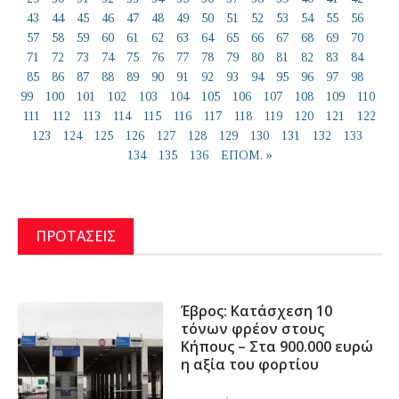
43
44
45
46
47
48
49
50
51
52
53
54
55
56
57
58
59
60
61
62
63
64
65
66
67
68
69
70
71
72
73
74
75
76
77
78
79
80
81
82
83
84
85
86
87
88
89
90
91
92
93
94
95
96
97
98
99
100
101
102
103
104
105
106
107
108
109
110
111
112
113
114
115
116
117
118
119
120
121
122
123
124
125
126
127
128
129
130
131
132
133
134
135
136
ΕΠΟΜ. »
ΠΡΟΤΑΣΕΙΣ
Έβρος: Κατάσχεση 10
τόνων φρέον στους
Κήπους – Στα 900.000 ευρώ
η αξία του φορτίου