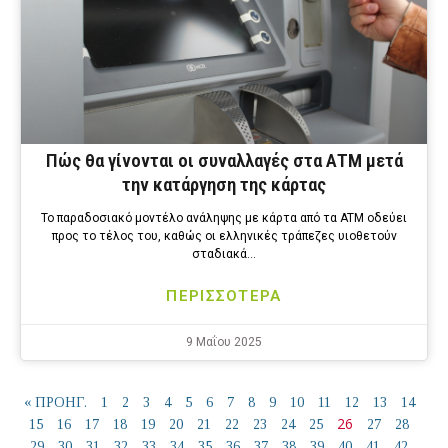
Πώς θα γίνονται οι συναλλαγές στα ΑΤΜ μετά
την κατάργηση της κάρτας
Το παραδοσιακό μοντέλο ανάληψης με κάρτα από τα ATM οδεύει
προς το τέλος του, καθώς οι ελληνικές τράπεζες υιοθετούν
σταδιακά…
ΠΕΡΙΣΣΟΤΕΡΑ
9 Μαΐου 2025
« ΠΡΟΗΓ.
1
2
3
4
5
6
7
8
9
10
11
12
13
14
26
15
16
17
18
19
20
21
22
23
24
25
27
28
29
30
31
32
33
34
35
36
37
38
39
40
41
42