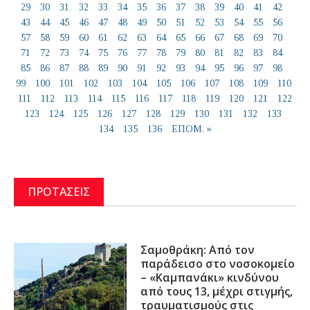
29
30
31
32
33
34
35
36
37
38
39
40
41
42
43
44
45
46
47
48
49
50
51
52
53
54
55
56
57
58
59
60
61
62
63
64
65
66
67
68
69
70
71
72
73
74
75
76
77
78
79
80
81
82
83
84
85
86
87
88
89
90
91
92
93
94
95
96
97
98
99
100
101
102
103
104
105
106
107
108
109
110
111
112
113
114
115
116
117
118
119
120
121
122
123
124
125
126
127
128
129
130
131
132
133
134
135
136
ΕΠΟΜ. »
ΠΡΟΤΑΣΕΙΣ
Σαμοθράκη: Από τον
παράδεισο στο νοσοκομείο
– «Καμπανάκι» κινδύνου
από τους 13, μέχρι στιγμής,
τραυματισμούς στις