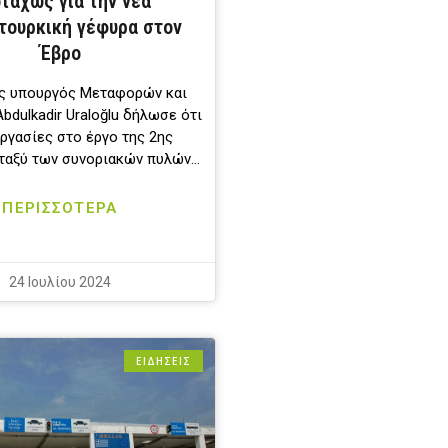
ταχώς για την νέα
τουρκική γέφυρα στον
Έβρο
ς υπουργός Μεταφορών και
dulkadir Uraloğlu δήλωσε ότι
ργασίες στο έργο της 2ης
ταξύ των συνοριακών πυλών…
ΠΕΡΙΣΣΟΤΕΡΑ
24 Ιουλίου 2024
ΕΙΔΗΣΕΙΣ