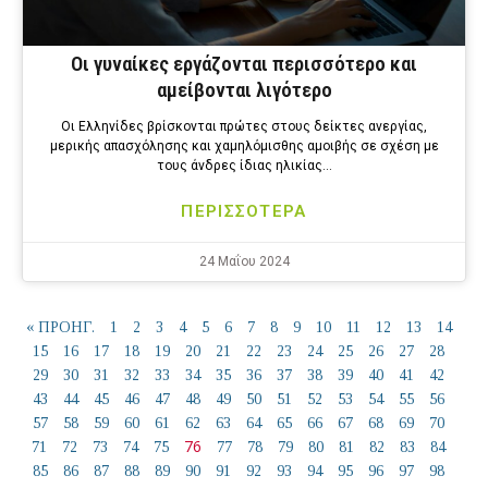
Οι γυναίκες εργάζονται περισσότερο και
αμείβονται λιγότερο
Οι Ελληνίδες βρίσκονται πρώτες στους δείκτες ανεργίας,
μερικής απασχόλησης και χαμηλόμισθης αμοιβής σε σχέση με
τους άνδρες ίδιας ηλικίας…
ΠΕΡΙΣΣΟΤΕΡΑ
24 Μαΐου 2024
« ΠΡΟΗΓ.
1
2
3
4
5
6
7
8
9
10
11
12
13
14
15
16
17
18
19
20
21
22
23
24
25
26
27
28
29
30
31
32
33
34
35
36
37
38
39
40
41
42
43
44
45
46
47
48
49
50
51
52
53
54
55
56
57
58
59
60
61
62
63
64
65
66
67
68
69
70
76
71
72
73
74
75
77
78
79
80
81
82
83
84
85
86
87
88
89
90
91
92
93
94
95
96
97
98