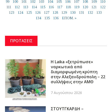
99
100
101
102
103
104
105
106
107
108
109
110
111
112
113
114
115
116
117
118
119
120
121
122
123
124
125
126
127
128
129
130
131
132
133
134
135
136
ΕΠΟΜ. »
ΠΡΟΤΑΣΕΙΣ
Η Laika «ξετρύπωσε»
ναρκωτικά από
διαμορφωμένη κρύπτη
στην Αλεξανδρούπολη – 22
συλλήψεις στην ΑΜΘ
7 Αυγούστου 2026
ΣΤΟΥΤΓΚΑΡΔΗ –