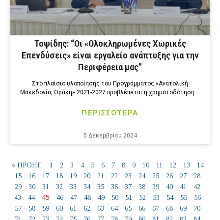
Τοψίδης: “Οι «Ολοκληρωμένες Xωρικές
Eπενδύσεις» είναι εργαλείο ανάπτυξης για την
Περιφέρεια μας”
Στο πλαίσιο υλοποίησης του Προγράμματος «Ανατολική
Μακεδονία, Θράκη» 2021-2027 προβλέπεται η χρηματοδότηση:…
ΠΕΡΙΣΣΟΤΕΡΑ
5 Δεκεμβρίου 2024
« ΠΡΟΗΓ.
1
2
3
4
5
6
7
8
9
10
11
12
13
14
15
16
17
18
19
20
21
22
23
24
25
26
27
28
29
30
31
32
33
34
35
36
37
38
39
40
41
42
45
43
44
46
47
48
49
50
51
52
53
54
55
56
57
58
59
60
61
62
63
64
65
66
67
68
69
70
71
72
73
74
75
76
77
78
79
80
81
82
83
84