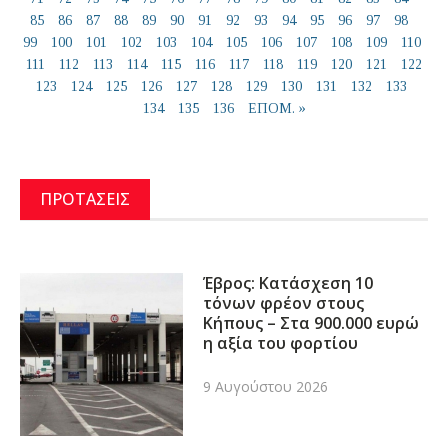
85
86
87
88
89
90
91
92
93
94
95
96
97
98
99
100
101
102
103
104
105
106
107
108
109
110
111
112
113
114
115
116
117
118
119
120
121
122
123
124
125
126
127
128
129
130
131
132
133
134
135
136
ΕΠΟΜ. »
ΠΡΟΤΑΣΕΙΣ
Έβρος: Κατάσχεση 10
τόνων φρέον στους
Κήπους – Στα 900.000 ευρώ
η αξία του φορτίου
9 Αυγούστου 2026