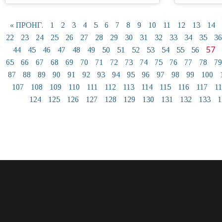
« ΠΡΟΗΓ.
1
2
3
4
5
6
7
8
9
10
11
12
13
14
22
23
24
25
26
27
28
29
30
31
32
33
34
35
36
57
44
45
46
47
48
49
50
51
52
53
54
55
56
65
66
67
68
69
70
71
72
73
74
75
76
77
78
79
87
88
89
90
91
92
93
94
95
96
97
98
99
100
107
108
109
110
111
112
113
114
115
116
117
1
124
125
126
127
128
129
130
131
132
133
1