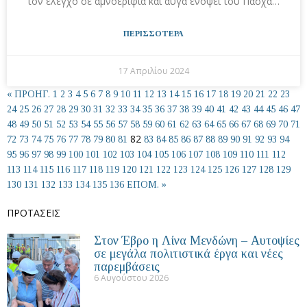
τον έλεγχο σε αμνοερίφια και αυγά ενόψει του Πάσχα…
ΠΕΡΙΣΣΟΤΕΡΑ
17 Απριλίου 2024
« ΠΡΟΗΓ.
1
2
3
4
5
6
7
8
9
10
11
12
13
14
15
16
17
18
19
20
21
22
23
24
25
26
27
28
29
30
31
32
33
34
35
36
37
38
39
40
41
42
43
44
45
46
47
48
49
50
51
52
53
54
55
56
57
58
59
60
61
62
63
64
65
66
67
68
69
70
71
82
72
73
74
75
76
77
78
79
80
81
83
84
85
86
87
88
89
90
91
92
93
94
95
96
97
98
99
100
101
102
103
104
105
106
107
108
109
110
111
112
113
114
115
116
117
118
119
120
121
122
123
124
125
126
127
128
129
130
131
132
133
134
135
136
ΕΠΟΜ. »
ΠΡΟΤΑΣΕΙΣ
Στον Έβρο η Λίνα Μενδώνη – Αυτοψίες
σε μεγάλα πολιτιστικά έργα και νέες
παρεμβάσεις
6 Αυγούστου 2026