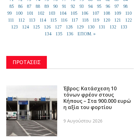
85
86
87
88
89
90
91
92
93
94
95
96
97
98
99
100
101
102
103
104
105
106
107
108
109
110
111
112
113
114
115
116
117
118
119
120
121
122
123
124
125
126
127
128
129
130
131
132
133
134
135
136
ΕΠΟΜ. »
ΠΡΟΤΑΣΕΙΣ
Έβρος: Κατάσχεση 10
τόνων φρέον στους
Κήπους – Στα 900.000 ευρώ
η αξία του φορτίου
9 Αυγούστου 2026