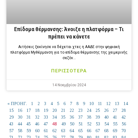
Επίδομα θέρμανσης: Άνοιξε η πλατφόρμα – Τι
πρέπει να κάνετε
Αιτήσεις ξεκίνησε να δέχεται χτες η ΑΑΔΕ στην ψηφιακή
πλατφόρμα Myθέρμανση για το επίδομα θέρμανσης της χειμερινής
σεζόν…
ΠΕΡΙΣΣΟΤΕΡΑ
14 Νοεμβρίου 2024
« ΠΡΟΗΓ.
1
2
3
4
5
6
7
8
9
10
11
12
13
14
15
16
17
18
19
20
21
22
23
24
25
26
27
28
29
30
31
32
33
34
35
36
37
38
39
40
41
42
48
43
44
45
46
47
49
50
51
52
53
54
55
56
57
58
59
60
61
62
63
64
65
66
67
68
69
70
71
72
73
74
75
76
77
78
79
80
81
82
83
84