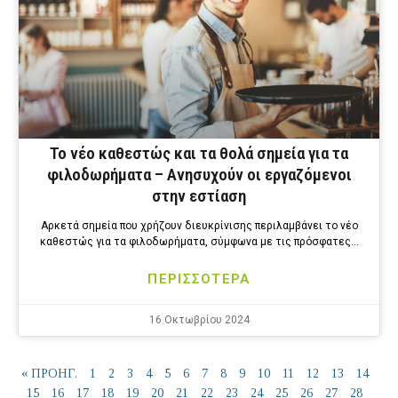
Το νέο καθεστώς και τα θολά σημεία για τα
φιλοδωρήματα – Ανησυχούν οι εργαζόμενοι
στην εστίαση
Αρκετά σημεία που χρήζουν διευκρίνισης περιλαμβάνει το νέο
καθεστώς για τα φιλοδωρήματα, σύμφωνα με τις πρόσφατες…
ΠΕΡΙΣΣΟΤΕΡΑ
16 Οκτωβρίου 2024
« ΠΡΟΗΓ.
1
2
3
4
5
6
7
8
9
10
11
12
13
14
15
16
17
18
19
20
21
22
23
24
25
26
27
28