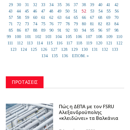
29
30
31
32
33
34
35
36
37
38
39
40
41
42
52
43
44
45
46
47
48
49
50
51
53
54
55
56
57
58
59
60
61
62
63
64
65
66
67
68
69
70
71
72
73
74
75
76
77
78
79
80
81
82
83
84
85
86
87
88
89
90
91
92
93
94
95
96
97
98
99
100
101
102
103
104
105
106
107
108
109
110
111
112
113
114
115
116
117
118
119
120
121
122
123
124
125
126
127
128
129
130
131
132
133
134
135
136
ΕΠΟΜ. »
ΠΡΟΤΑΣΕΙΣ
Πώς η ΔΕΠΑ με τον FSRU
Αλεξανδρούπολης
«κλειδώνει» τα Βαλκάνια