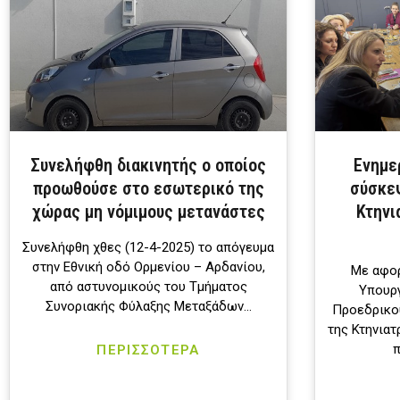
Συνελήφθη διακινητής ο οποίος
Ενημε
προωθούσε στο εσωτερικό της
σύσκεψ
χώρας μη νόμιμους μετανάστες
Κτηνι
Συνελήφθη χθες (12-4-2025) το απόγευμα
στην Εθνική οδό Ορμενίου – Αρδανίου,
Με αφορ
από αστυνομικούς του Τμήματος
Υπουργ
Συνοριακής Φύλαξης Μεταξάδων…
Προεδρικού
της Κτηνιατ
π
ΠΕΡΙΣΣΟΤΕΡΑ