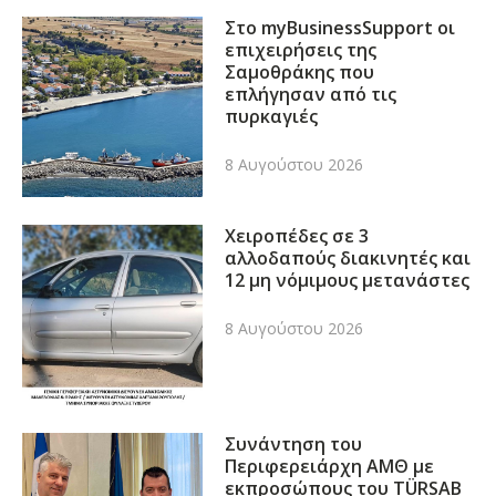
Στο myBusinessSupport οι
επιχειρήσεις της
Σαμοθράκης που
επλήγησαν από τις
πυρκαγιές
8 Αυγούστου 2026
Χειροπέδες σε 3
αλλοδαπούς διακινητές και
12 μη νόμιμους μετανάστες
8 Αυγούστου 2026
Συνάντηση του
Περιφερειάρχη ΑΜΘ με
εκπροσώπους του TÜRSAB