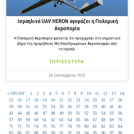
Ισραηλινά UAV HERON αγοράζει η Πολεμική
Αεροπορία
Η Πολεμική Αεροπορία φαίνεται ότι προχωράει στο σημαντικό
βήμα της προμήθειας Μη Επανδρωμένων Αεροσκαφών από
το Ισραήλ.
ΠΕΡΙΣΣΟΤΕΡΑ
26 Σεπτεμβρίου 2023
« ΠΡΟΗΓ.
1
2
3
4
5
6
7
8
9
10
11
12
13
14
15
16
17
18
19
20
21
22
23
24
25
26
27
28
29
30
31
32
33
34
35
36
37
38
39
40
41
42
43
44
45
46
47
48
49
50
51
52
53
54
55
56
57
58
59
60
61
62
63
64
65
66
67
68
69
70
71
72
73
74
75
76
77
78
79
80
81
82
83
84
85
86
87
88
89
90
91
92
93
94
95
96
97
98