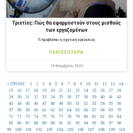
Τριετίες: Πώς θα εφαρμοστούν στους μισθούς
των εργαζομένων
Τι προβλέπει η σχετική εγκύκλιος
ΠΕΡΙΣΣΟΤΕΡΑ
19 Νοεμβρίου 2023
« ΠΡΟΗΓ.
1
2
3
4
5
6
7
8
9
10
11
12
13
14
15
16
17
18
19
20
21
22
23
24
25
26
27
28
29
30
31
32
33
34
35
36
37
38
39
40
41
42
43
44
45
46
47
48
49
50
51
52
53
54
55
56
57
58
59
60
61
62
63
64
65
66
67
68
69
70
71
72
73
74
75
76
77
78
79
80
81
82
83
84
85
86
87
88
89
90
91
92
93
94
95
96
97
98
99
100
101
102
103
104
105
106
107
108
109
110