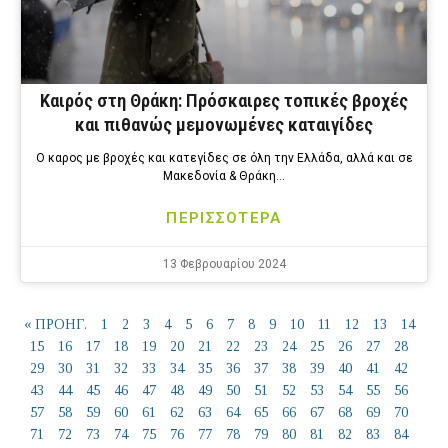
Καιρός στη Θράκη: Πρόσκαιρες τοπικές βροχές
και πιθανώς μεμονωμένες καταιγίδες
Ο καρος με βροχές και κατεγίδες σε όλη την Ελλάδα, αλλά και σε
Μακεδονία & Θράκη…
ΠΕΡΙΣΣΟΤΕΡΑ
13 Φεβρουαρίου 2024
« ΠΡΟΗΓ.
1
2
3
4
5
6
7
8
9
10
11
12
13
14
15
16
17
18
19
20
21
22
23
24
25
26
27
28
29
30
31
32
33
34
35
36
37
38
39
40
41
42
43
44
45
46
47
48
49
50
51
52
53
54
55
56
57
58
59
60
61
62
63
64
65
66
67
68
69
70
71
72
73
74
75
76
77
78
79
80
81
82
83
84