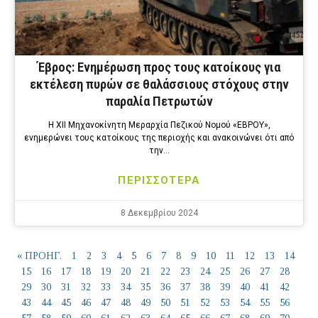
Έβρος: Ενημέρωση προς τους κατοίκους για
εκτέλεση πυρών σε θαλάσσιους στόχους στην
παραλία Πετρωτών
Η XII Μηχανοκίνητη Μεραρχία Πεζικού Νομού «ΕΒΡΟΥ»,
ενημερώνει τους κατοίκους της περιοχής και ανακοινώνει ότι από
την…
ΠΕΡΙΣΣΟΤΕΡΑ
8 Δεκεμβρίου 2024
« ΠΡΟΗΓ.
1
2
3
4
5
6
7
8
9
10
11
12
13
14
15
16
17
18
19
20
21
22
23
24
25
26
27
28
29
30
31
32
33
34
35
36
37
38
39
40
41
42
43
44
45
46
47
48
49
50
51
52
53
54
55
56