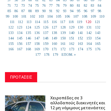
57
58
59
60
61
62
63
64
65
66
67
68
69
70
71
72
73
74
75
76
77
78
79
80
81
82
83
84
85
86
87
88
89
90
91
92
93
94
95
96
97
98
99
100
101
102
103
104
105
106
107
108
109
110
120
111
112
113
114
115
116
117
118
119
121
122
123
124
125
126
127
128
129
130
131
132
133
134
135
136
137
138
139
140
141
142
143
144
145
146
147
148
149
150
151
152
153
154
155
156
157
158
159
160
161
162
163
164
165
166
167
168
169
170
171
172
173
174
175
176
177
178
179
ΕΠΟΜ. »
ΠΡΟΤΑΣΕΙΣ
Χειροπέδες σε 3
αλλοδαπούς διακινητές και
12 μη νόμιμους μετανάστες