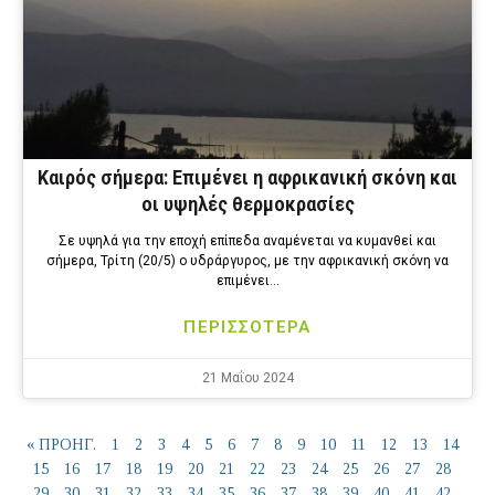
Καιρός σήμερα: Επιμένει η αφρικανική σκόνη και
οι υψηλές θερμοκρασίες
Σε υψηλά για την εποχή επίπεδα αναμένεται να κυμανθεί και
σήμερα, Τρίτη (20/5) ο υδράργυρος, με την αφρικανική σκόνη να
επιμένει…
ΠΕΡΙΣΣΟΤΕΡΑ
21 Μαΐου 2024
« ΠΡΟΗΓ.
1
2
3
4
5
6
7
8
9
10
11
12
13
14
15
16
17
18
19
20
21
22
23
24
25
26
27
28
29
30
31
32
33
34
35
36
37
38
39
40
41
42