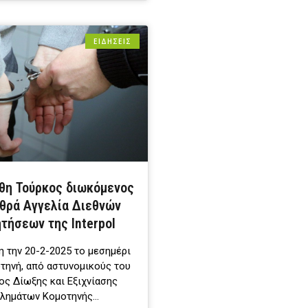
ΕΙΔΗΣΕΙΣ
θη Τούρκος διωκόμενος
θρά Αγγελία Διεθνών
τήσεων της Interpol
 την 20-2-2025 το μεσημέρι
τηνή, από αστυνομικούς του
ος Δίωξης και Εξιχνίασης
κλημάτων Κομοτηνής…