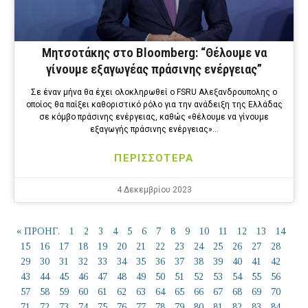
Μητσοτάκης στο Bloomberg: “Θέλουμε να
γίνουμε εξαγωγέας πράσινης ενέργειας”
Σε έναν μήνα θα έχει ολοκληρωθεί ο FSRU Αλεξανδρουπολης ο
οποίος θα παίξει καθοριστικό ρόλο για την ανάδειξη της Ελλάδας
σε κόμβο πράσινης ενέργειας, καθώς «θέλουμε να γίνουμε
εξαγωγής πράσινης ενέργειας»…
ΠΕΡΙΣΣΟΤΕΡΑ
4 Δεκεμβρίου 2023
« ΠΡΟΗΓ.
1
2
3
4
5
6
7
8
9
10
11
12
13
14
15
16
17
18
19
20
21
22
23
24
25
26
27
28
29
30
31
32
33
34
35
36
37
38
39
40
41
42
43
44
45
46
47
48
49
50
51
52
53
54
55
56
57
58
59
60
61
62
63
64
65
66
67
68
69
70
71
72
73
74
75
76
77
78
79
80
81
82
83
84