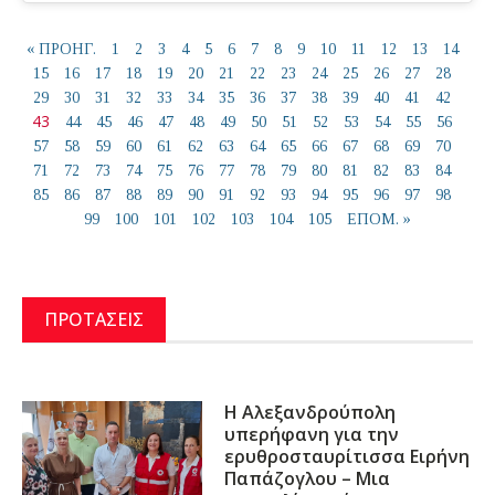
« ΠΡΟΗΓ.
1
2
3
4
5
6
7
8
9
10
11
12
13
14
15
16
17
18
19
20
21
22
23
24
25
26
27
28
29
30
31
32
33
34
35
36
37
38
39
40
41
42
43
44
45
46
47
48
49
50
51
52
53
54
55
56
57
58
59
60
61
62
63
64
65
66
67
68
69
70
71
72
73
74
75
76
77
78
79
80
81
82
83
84
85
86
87
88
89
90
91
92
93
94
95
96
97
98
99
100
101
102
103
104
105
ΕΠΟΜ. »
ΠΡΟΤΑΣΕΙΣ
Η Αλεξανδρούπολη
υπερήφανη για την
ερυθροσταυρίτισσα Ειρήνη
Παπάζογλου – Μια