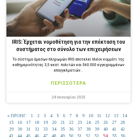
IRIS: Έρχεται νομοθέτηση για την επέκταση του
συστήματος στο σύνολο των επιχειρήσεων
Το σύστημα άμεσων πληρωμών IRIS αποτελεί πλέον κομμάτι της
καθημερινότητας 3,5 εκατ. πολιτών και 560.000 εγγεγραμμένων
επαγγελματιών…
ΠΕΡΙΣΣΟΤΕΡΑ
24 Ιανουαρίου 2025
« ΠΡΟΗΓ.
1
2
3
4
5
6
7
8
9
10
11
12
13
14
15
16
17
18
19
20
21
22
23
24
25
26
27
28
29
30
31
32
33
34
35
36
37
38
39
40
41
42
54
43
44
45
46
47
48
49
50
51
52
53
55
56