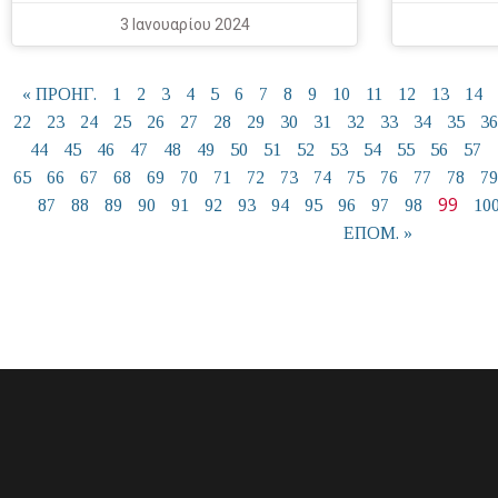
3 Ιανουαρίου 2024
« ΠΡΟΗΓ.
1
2
3
4
5
6
7
8
9
10
11
12
13
14
22
23
24
25
26
27
28
29
30
31
32
33
34
35
36
44
45
46
47
48
49
50
51
52
53
54
55
56
57
65
66
67
68
69
70
71
72
73
74
75
76
77
78
79
99
87
88
89
90
91
92
93
94
95
96
97
98
10
ΕΠΟΜ. »