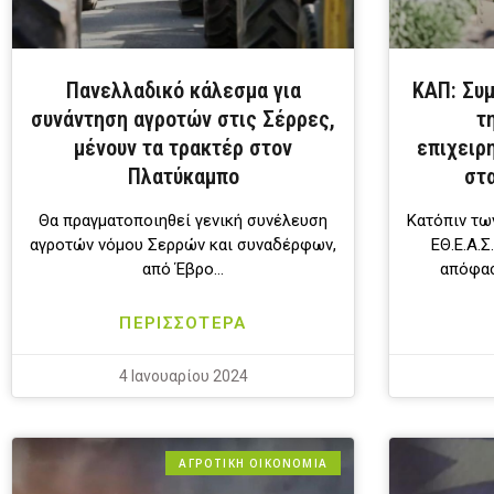
Πανελλαδικό κάλεσμα για
ΚΑΠ: Συμ
συνάντηση αγροτών στις Σέρρες,
τ
μένουν τα τρακτέρ στον
επιχειρ
Πλατύκαμπο
στ
Θα πραγματοποιηθεί γενική συνέλευση
Κατόπιν τω
αγροτών νόμου Σερρών και συναδέρφων,
ΕΘ.Ε.Α.Σ
από Έβρο…
απόφασ
ΠΕΡΙΣΣΟΤΕΡΑ
4 Ιανουαρίου 2024
ΑΓΡΟΤΙΚΗ ΟΙΚΟΝΟΜΙΑ