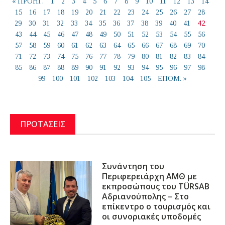
« ΠΡΟΗΓ.
1
2
3
4
5
6
7
8
9
10
11
12
13
14
15
16
17
18
19
20
21
22
23
24
25
26
27
28
42
29
30
31
32
33
34
35
36
37
38
39
40
41
43
44
45
46
47
48
49
50
51
52
53
54
55
56
57
58
59
60
61
62
63
64
65
66
67
68
69
70
71
72
73
74
75
76
77
78
79
80
81
82
83
84
85
86
87
88
89
90
91
92
93
94
95
96
97
98
99
100
101
102
103
104
105
ΕΠΟΜ. »
ΠΡΟΤΑΣΕΙΣ
Συνάντηση του
Περιφερειάρχη ΑΜΘ με
εκπροσώπους του TÜRSAB
Αδριανούπολης – Στο
επίκεντρο ο τουρισμός και
οι συνοριακές υποδομές