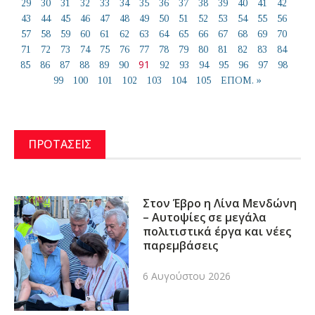
29
30
31
32
33
34
35
36
37
38
39
40
41
42
43
44
45
46
47
48
49
50
51
52
53
54
55
56
57
58
59
60
61
62
63
64
65
66
67
68
69
70
71
72
73
74
75
76
77
78
79
80
81
82
83
84
91
85
86
87
88
89
90
92
93
94
95
96
97
98
99
100
101
102
103
104
105
ΕΠΟΜ. »
ΠΡΟΤΑΣΕΙΣ
Στον Έβρο η Λίνα Μενδώνη
– Αυτοψίες σε μεγάλα
πολιτιστικά έργα και νέες
παρεμβάσεις
6 Αυγούστου 2026