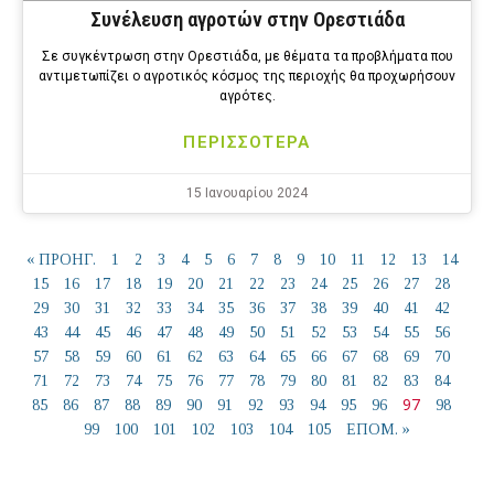
Συνέλευση αγροτών στην Ορεστιάδα
Σε συγκέντρωση στην Ορεστιάδα, με θέματα τα προβλήματα που
αντιμετωπίζει ο αγροτικός κόσμος της περιοχής θα προχωρήσουν
αγρότες.
ΠΕΡΙΣΣΟΤΕΡΑ
15 Ιανουαρίου 2024
« ΠΡΟΗΓ.
1
2
3
4
5
6
7
8
9
10
11
12
13
14
15
16
17
18
19
20
21
22
23
24
25
26
27
28
29
30
31
32
33
34
35
36
37
38
39
40
41
42
43
44
45
46
47
48
49
50
51
52
53
54
55
56
57
58
59
60
61
62
63
64
65
66
67
68
69
70
71
72
73
74
75
76
77
78
79
80
81
82
83
84
97
85
86
87
88
89
90
91
92
93
94
95
96
98
99
100
101
102
103
104
105
ΕΠΟΜ. »