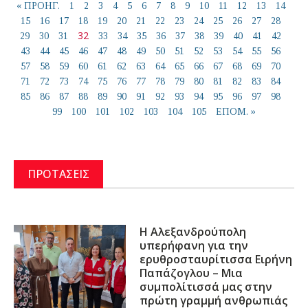
« ΠΡΟΗΓ.
1
2
3
4
5
6
7
8
9
10
11
12
13
14
15
16
17
18
19
20
21
22
23
24
25
26
27
28
32
29
30
31
33
34
35
36
37
38
39
40
41
42
43
44
45
46
47
48
49
50
51
52
53
54
55
56
57
58
59
60
61
62
63
64
65
66
67
68
69
70
71
72
73
74
75
76
77
78
79
80
81
82
83
84
85
86
87
88
89
90
91
92
93
94
95
96
97
98
99
100
101
102
103
104
105
ΕΠΟΜ. »
ΠΡΟΤΑΣΕΙΣ
Η Αλεξανδρούπολη
υπερήφανη για την
ερυθροσταυρίτισσα Ειρήνη
Παπάζογλου – Μια
συμπολίτισσά μας στην
πρώτη γραμμή ανθρωπιάς