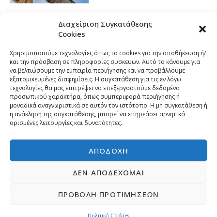
Διαχείριση Συγκατάθεσης
Cookies
Χρησιμοποιούμε τεχνολογίες όπως τα cookies για την αποθήκευση ή/
και την πρόσβαση σε πληροφορίες συσκευών. Αυτό το κάνουμε για
να βελτιώσουμε την εμπειρία περιήγησης και να προβάλλουμε
εξατομικευμένες διαφημίσεις. Η συγκατάθεση για τις εν λόγω
τεχνολογίες θα μας επιτρέψει να επεξεργαστούμε δεδομένα
προσωπικού χαρακτήρα, όπως συμπεριφορά περιήγησης ή
μοναδικά αναγνωριστικά σε αυτόν τον ιστότοπο. Η μη συγκατάθεση ή
η ανάκληση της συγκατάθεσης, μπορεί να επηρεάσει αρνητικά
ορισμένες λειτουργίες και δυνατότητες.
ΑΠΟΔΟΧΉ
ΔΕΝ ΑΠΟΔΈΧΟΜΑΙ
ΠΡΟΒΟΛΉ ΠΡΟΤΙΜΉΣΕΩΝ
Copyright © 2026 | Developed by
Pr-om.gr
ΠΟΛΙΤΙΚΗ ΑΠΟΡΡΗΤΟΥ
ΕΠΙΚΟΙΝΩΝΙΑ
Πολιτική Cookies