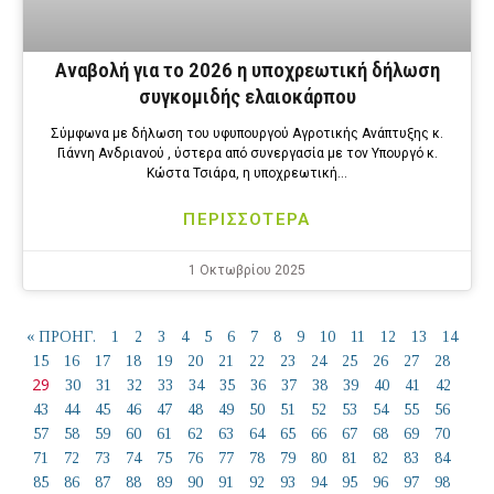
Αναβολή για το 2026 η υποχρεωτική δήλωση
συγκομιδής ελαιοκάρπου
Σύμφωνα με δήλωση του υφυπουργού Αγροτικής Ανάπτυξης κ.
Γιάννη Ανδριανού , ύστερα από συνεργασία με τον Υπουργό κ.
Κώστα Τσιάρα, η υποχρεωτική…
ΠΕΡΙΣΣΟΤΕΡΑ
1 Οκτωβρίου 2025
« ΠΡΟΗΓ.
1
2
3
4
5
6
7
8
9
10
11
12
13
14
15
16
17
18
19
20
21
22
23
24
25
26
27
28
29
30
31
32
33
34
35
36
37
38
39
40
41
42
43
44
45
46
47
48
49
50
51
52
53
54
55
56
57
58
59
60
61
62
63
64
65
66
67
68
69
70
71
72
73
74
75
76
77
78
79
80
81
82
83
84
85
86
87
88
89
90
91
92
93
94
95
96
97
98