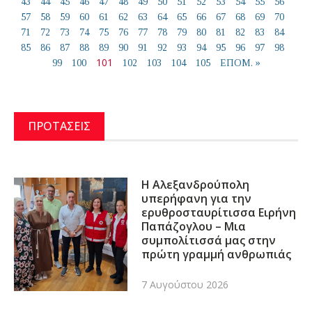
43
44
45
46
47
48
49
50
51
52
53
54
55
56
57
58
59
60
61
62
63
64
65
66
67
68
69
70
71
72
73
74
75
76
77
78
79
80
81
82
83
84
85
86
87
88
89
90
91
92
93
94
95
96
97
98
101
99
100
102
103
104
105
ΕΠΟΜ. »
ΠΡΟΤΑΣΕΙΣ
Η Αλεξανδρούπολη
υπερήφανη για την
ερυθροσταυρίτισσα Ειρήνη
Παπάζογλου – Μια
συμπολίτισσά μας στην
πρώτη γραμμή ανθρωπιάς
7 Αυγούστου 2026