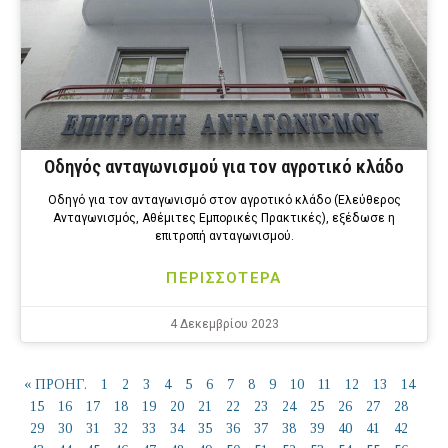
Οδηγός ανταγωνισμού για τον αγροτικό κλάδο
Οδηγό για τον ανταγωνισμό στον αγροτικό κλάδο (Ελεύθερος
Ανταγωνισμός, Αθέμιτες Εμπορικές Πρακτικές), εξέδωσε η
επιτροπή ανταγωνισμού.
ΠΕΡΙΣΣΟΤΕΡΑ
4 Δεκεμβρίου 2023
« ΠΡΟΗΓ.
1
2
3
4
5
6
7
8
9
10
11
12
13
14
15
16
17
18
19
20
21
22
23
24
25
26
27
28
29
30
31
32
33
34
35
36
37
38
39
40
41
42