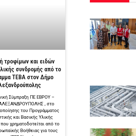
ή τροφίμων και ειδών
υλικής συνδρομής από το
αμμα ΤΕΒΑ στον Δήμο
λεξανδρούπολης
νική Σύμπραξη ΠΕ ΕΒΡΟΥ –
ΑΛΕΞΑΝΔΡΟΥΠΟΛΗΣ , στο
λοποίησης του Προγράμματος
στικής και Βασικής Υλικής
που χρηματοδοτείται από το
ρωπαϊκής Βοήθειας για τους