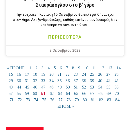
Σταυράκογλου στο β’ γύρο
Την ερχόμενη Κυριακή 15 Οκτωβρίου θα εκλεγεί δήμαρχος
στον Δήμο Αλεξανδρούπολης, καθώς κανένας συνδυασμός δεν
κατάφερε να συγκεντρώσει…
ΠΕΡΙΣΣΟΤΕΡΑ
9 Οκτωβρίου 2023
« ΠΡΟΗΓ.
1
2
3
4
5
6
7
8
9
10
11
12
13
14
15
16
17
18
19
20
21
22
23
24
25
26
27
28
29
30
31
32
33
34
35
36
37
38
39
40
41
42
43
44
45
46
47
48
49
50
51
52
53
54
55
56
61
57
58
59
60
62
63
64
65
66
67
68
69
70
71
72
73
74
75
76
77
78
79
80
81
82
83
84
ΕΠΟΜ. »