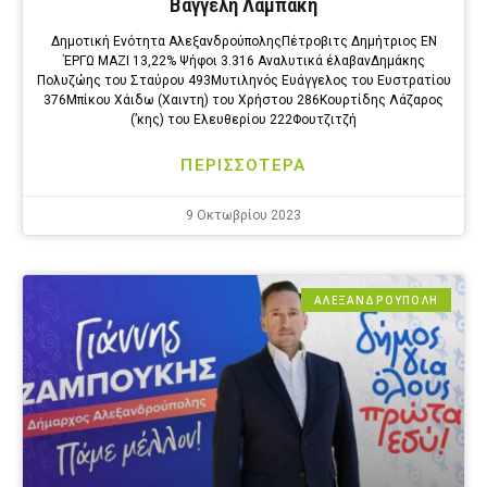
Βαγγέλη Λαμπάκη
Δημοτική Ενότητα ΑλεξανδρούποληςΠέτροβιτς Δημήτριος ΕΝ
ΈΡΓΩ ΜΑΖΙ 13,22% Ψήφοι 3.316 Αναλυτικά έλαβανΔημάκης
Πολυζώης του Σταύρου 493Μυτιληνός Ευάγγελος του Ευστρατίου
376Μπίκου Χάιδω (Χαιντη) του Χρήστου 286Κουρτίδης Λάζαρος
(’κης) του Ελευθερίου 222Φουτζιτζή
ΠΕΡΙΣΣΟΤΕΡΑ
9 Οκτωβρίου 2023
ΑΛΕΞΑΝΔΡΟΎΠΟΛΗ