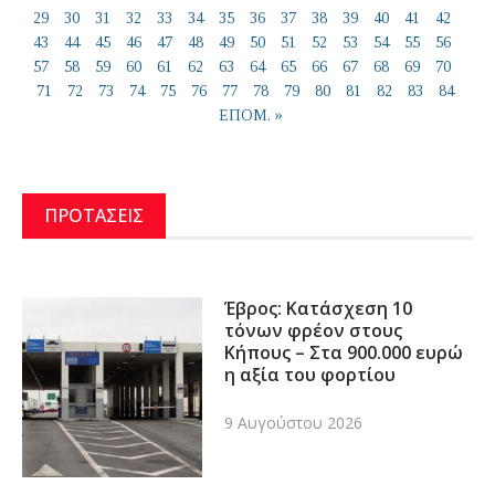
29
30
31
32
33
34
35
36
37
38
39
40
41
42
43
44
45
46
47
48
49
50
51
52
53
54
55
56
57
58
59
60
61
62
63
64
65
66
67
68
69
70
71
72
73
74
75
76
77
78
79
80
81
82
83
84
ΕΠΟΜ. »
ΠΡΟΤΑΣΕΙΣ
Έβρος: Κατάσχεση 10
τόνων φρέον στους
Κήπους – Στα 900.000 ευρώ
η αξία του φορτίου
9 Αυγούστου 2026