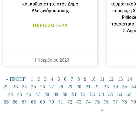
και καθαριότητα στον Δήμο
τουριστικού
Αλεξανδρούπολης
σήμερα, η 
Philox
τουριστικό
ΠΕΡΙΣΣΟΤΕΡΑ
Ο Δήμ
11 Νοεμβρίου 2023
« ΠΡΟΗΓ.
1
2
3
4
5
6
7
8
9
10
11
12
13
14
22
23
24
25
26
27
28
29
30
31
32
33
34
35
36
44
45
46
47
48
49
50
51
52
53
54
55
56
57
65
66
67
68
69
70
71
72
73
74
75
76
77
78
79
»