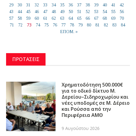
29
30
31
32
33
34
35
36
37
38
39
40
41
42
43
44
45
46
47
48
49
50
51
52
53
54
55
56
57
58
59
60
61
62
63
64
65
66
67
68
69
70
73
71
72
74
75
76
77
78
79
80
81
82
83
84
ΕΠΟΜ. »
ΠΡΟΤΑΣΕΙΣ
Χρηματοδότηση 500.000€
για το οδικό δίκτυο Μ.
Δερείου–Σιδηροχωρίου και
νέες υποδομές σε Μ. Δέρειο
και Ρούσσα από την
Περιφέρεια ΑΜΘ
9 Αυγούστου 2026