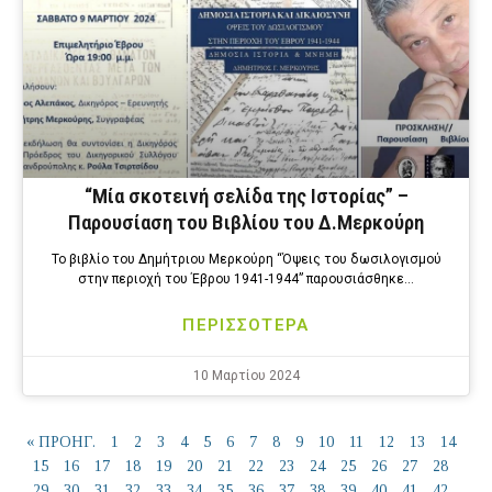
“Μία σκοτεινή σελίδα της Ιστορίας” –
Παρουσίαση του Βιβλίου του Δ.Μερκούρη
Το βιβλίο του Δημήτριου Μερκούρη “Όψεις του δωσιλογισμού
στην περιοχή του Έβρου 1941-1944” παρουσιάσθηκε…
ΠΕΡΙΣΣΟΤΕΡΑ
10 Μαρτίου 2024
« ΠΡΟΗΓ.
1
2
3
4
5
6
7
8
9
10
11
12
13
14
15
16
17
18
19
20
21
22
23
24
25
26
27
28
29
30
31
32
33
34
35
36
37
38
39
40
41
42