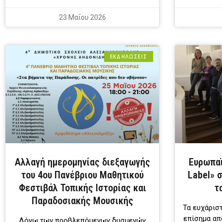
23 Μαΐου 2026
ΕΚΔΗΛΩΣΕΙΣ
Αλλαγή ημερομηνίας διεξαγωγής
Ευρωπαϊ
του 4ου Πανέβριου Μαθητικού
Label» 
Φεστιβάλ Τοπικής Ιστορίας και
τ
Παραδοσιακής Μουσικής
Τα ευχάρισ
επίσημα από
Λόγω των προβλεπόμενων δυσμενών