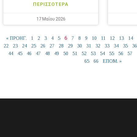
ΠΕΡΙΣΣΟΤΕΡΑ
17 Μαΐου 2026
6
« ΠΡΟΗΓ.
1
2
3
4
5
7
8
9
10
11
12
13
14
22
23
24
25
26
27
28
29
30
31
32
33
34
35
36
44
45
46
47
48
49
50
51
52
53
54
55
56
57
65
66
ΕΠΟΜ. »