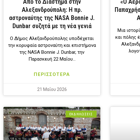
Από το Διάστημα στην
«Ο Αερ
Αλεξανδρούπολη: Η πρ.
Παπαχρήσ
αστροναύτης της NASA Bonnie J.
Α
Dunbar συζητά με τη νέα γενιά
Μια ιστορί
και πόλης 
Ο Δήμος Αλεξανδρούπολης υποδέχεται
Αλεξανδρ
την κορυφαία αστροναύτη και επιστήμονα
λογο
της NASA Bonnie J. Dunbar, την
Παρασκευή 22 Μαΐου…
ΠΕΡΙΣΣΟΤΕΡΑ
21 Μαΐου 2026
ΕΚΔΗΛΩΣΕΙΣ