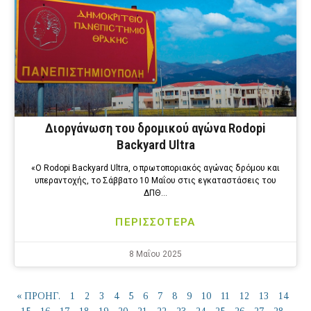
Διοργάνωση του δρομικού αγώνα Rodopi
Backyard Ultra
«Ο Rodopi Backyard Ultra, ο πρωτοποριακός αγώνας δρόμου και
υπεραντοχής, το Σάββατο 10 Μαΐου στις εγκαταστάσεις του
ΔΠΘ…
ΠΕΡΙΣΣΟΤΕΡΑ
8 Μαΐου 2025
« ΠΡΟΗΓ.
1
2
3
4
5
6
7
8
9
10
11
12
13
14