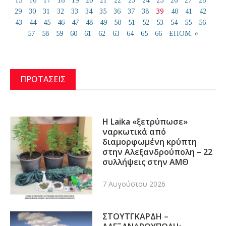
15
16
17
18
19
20
21
22
23
24
25
26
27
28
39
29
30
31
32
33
34
35
36
37
38
40
41
42
43
44
45
46
47
48
49
50
51
52
53
54
55
56
57
58
59
60
61
62
63
64
65
66
ΕΠΟΜ. »
ΠΡΟΤΑΣΕΙΣ
Η Laika «ξετρύπωσε»
ναρκωτικά από
διαμορφωμένη κρύπτη
στην Αλεξανδρούπολη – 22
συλλήψεις στην ΑΜΘ
7 Αυγούστου 2026
ΣΤΟΥΤΓΚΑΡΔΗ –