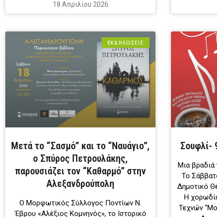
18 Απριλίου 2026
ΕΚΔΗΛΩΣΕΙΣ
Μετά το “Σασμό” και το “Ναυάγιο”,
Σουφλί- 
ο Σπύρος Πετρουλάκης,
Μια βραδιά
παρουσιάζει τον “Καθαρμό” στην
Το Σάββατο
Αλεξανδρούπολη
Δημοτικό Θ
Η χορωδία
Ο Μορφωτικός Σύλλογος Ποντίων Ν.
Τεχνών “Μο
Έβρου «Αλέξιος Κομνηνός», το Ιστορικό