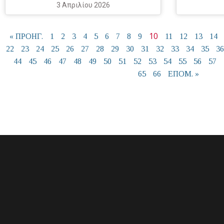
3 Απριλίου 2026
10
« ΠΡΟΗΓ.
1
2
3
4
5
6
7
8
9
11
12
13
14
22
23
24
25
26
27
28
29
30
31
32
33
34
35
36
44
45
46
47
48
49
50
51
52
53
54
55
56
57
65
66
ΕΠΟΜ. »