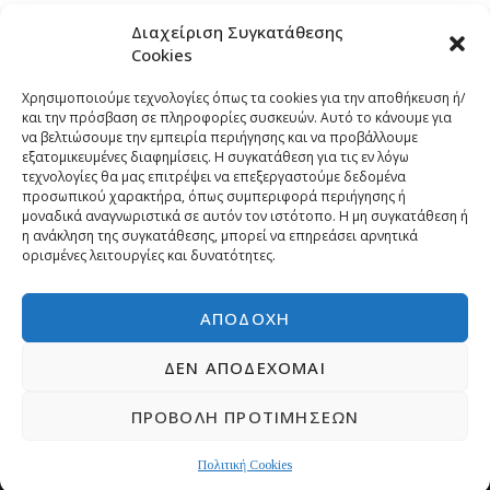
Διαχείριση Συγκατάθεσης
Cookies
Χρησιμοποιούμε τεχνολογίες όπως τα cookies για την αποθήκευση ή/
και την πρόσβαση σε πληροφορίες συσκευών. Αυτό το κάνουμε για
να βελτιώσουμε την εμπειρία περιήγησης και να προβάλλουμε
εξατομικευμένες διαφημίσεις. Η συγκατάθεση για τις εν λόγω
τεχνολογίες θα μας επιτρέψει να επεξεργαστούμε δεδομένα
προσωπικού χαρακτήρα, όπως συμπεριφορά περιήγησης ή
μοναδικά αναγνωριστικά σε αυτόν τον ιστότοπο. Η μη συγκατάθεση ή
η ανάκληση της συγκατάθεσης, μπορεί να επηρεάσει αρνητικά
ορισμένες λειτουργίες και δυνατότητες.
ΑΠΟΔΟΧΉ
ΔΕΝ ΑΠΟΔΈΧΟΜΑΙ
ΠΡΟΒΟΛΉ ΠΡΟΤΙΜΉΣΕΩΝ
Copyright © 2026 | Developed by
Pr-om.gr
ΠΟΛΙΤΙΚΗ ΑΠΟΡΡΗΤΟΥ
ΕΠΙΚΟΙΝΩΝΙΑ
Πολιτική Cookies