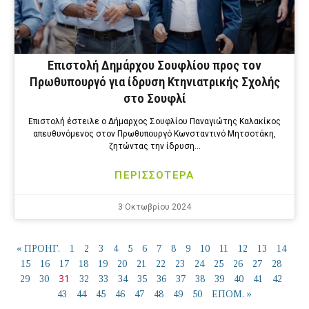
Επιστολή Δημάρχου Σουφλίου προς τον
Πρωθυπουργό για ίδρυση Κτηνιατρικής Σχολής
στο Σουφλί
Επιστολή έστειλε ο Δήμαρχος Σουφλίου Παναγιώτης Καλακίκος
απευθυνόμενος στον Πρωθυπουργό Κωνσταντινό Μητσοτάκη,
ζητώντας την ίδρυση…
ΠΕΡΙΣΣΟΤΕΡΑ
3 Οκτωβρίου 2024
« ΠΡΟΗΓ.
1
2
3
4
5
6
7
8
9
10
11
12
13
14
15
16
17
18
19
20
21
22
23
24
25
26
27
28
31
29
30
32
33
34
35
36
37
38
39
40
41
42
43
44
45
46
47
48
49
50
ΕΠΟΜ. »