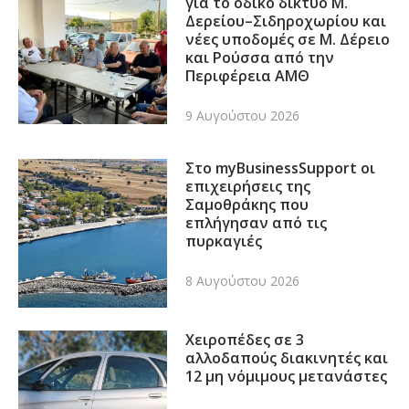
για το οδικό δίκτυο Μ.
Δερείου–Σιδηροχωρίου και
νέες υποδομές σε Μ. Δέρειο
και Ρούσσα από την
Περιφέρεια ΑΜΘ
9 Αυγούστου 2026
Στο myBusinessSupport οι
επιχειρήσεις της
Σαμοθράκης που
επλήγησαν από τις
πυρκαγιές
8 Αυγούστου 2026
Χειροπέδες σε 3
αλλοδαπούς διακινητές και
12 μη νόμιμους μετανάστες