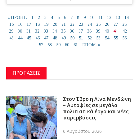
« ΠΡΟΗΓ.
1
2
3
4
5
6
7
8
9
10
11
12
13
14
15
16
17
18
19
20
21
22
23
24
25
26
27
28
41
29
30
31
32
33
34
35
36
37
38
39
40
42
43
44
45
46
47
48
49
50
51
52
53
54
55
56
57
58
59
60
61
ΕΠΟΜ. »
ΠΡΟΤΑΣΕΙΣ
Στον Έβρο η Λίνα Μενδώνη
– Αυτοψίες σε μεγάλα
πολιτιστικά έργα και νέες
παρεμβάσεις
6 Αυγούστου 2026