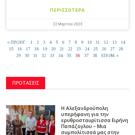
ΠΕΡΙΣΣΟΤΕΡΑ
22 Μαρτίου 2023
« ΠΡΟΗΓ.
1
2
3
4
5
6
7
8
9
10
11
12
13
14
15
16
17
18
19
20
21
22
23
24
25
26
27
28
36
29
30
31
32
33
34
35
37
38
ΕΠΟΜ. »
ΠΡΟΤΑΣΕΙΣ
Η Αλεξανδρούπολη
υπερήφανη για την
ερυθροσταυρίτισσα Ειρήνη
Παπάζογλου – Μια
συμπολίτισσά μας στην