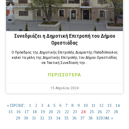
Συνεδριάζει η Δημοτική Επιτροπή του Δήμου
Ορεστιάδας
Ο Πρόεδρος της Δημοτικής Επιτροπής Διαμαντής Παπαδόπουλος
καλεί τα μέλη της Δημοτικής Επιτροπής του Δήμου Ορεστιάδας
σε Τακτική Συνεδίαση την…
ΠΕΡΙΣΣΟΤΕΡΑ
15 Απριλίου 2024
« ΠΡΟΗΓ.
1
2
3
4
5
6
7
8
9
10
11
12
13
14
24
15
16
17
18
19
20
21
22
23
25
26
27
28
29
30
31
32
33
34
35
36
37
38
ΕΠΟΜ. »