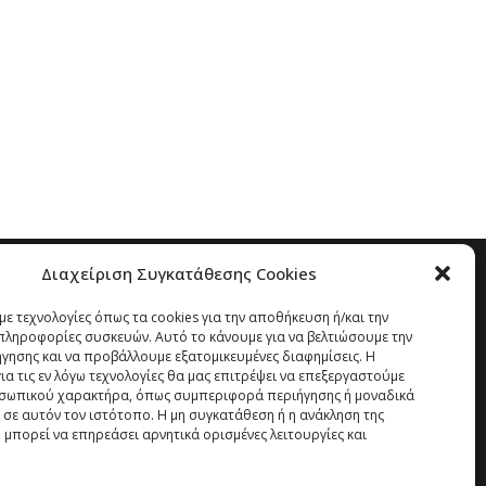
Διαχείριση Συγκατάθεσης Cookies
ε τεχνολογίες όπως τα cookies για την αποθήκευση ή/και την
ληροφορίες συσκευών. Αυτό το κάνουμε για να βελτιώσουμε την
ήγησης και να προβάλλουμε εξατομικευμένες διαφημίσεις. Η
α τις εν λόγω τεχνολογίες θα μας επιτρέψει να επεξεργαστούμε
σωπικού χαρακτήρα, όπως συμπεριφορά περιήγησης ή μοναδικά
 σε αυτόν τον ιστότοπο. Η μη συγκατάθεση ή η ανάκληση της
 μπορεί να επηρεάσει αρνητικά ορισμένες λειτουργίες και