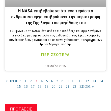
Η NASA επιβεβαίωσε ότι ένα τεράστιο
ανθρώπινο έργο επιβραδύνει την περιστροφή
της Γης λόγω του μεγέθους του
Σύμφωνα με τη NASA, ένα από τα πιο φιλόδοξα και αμφιλεγόμενα
τεχνικά έργα στην ιστορία της ανθρωπότητας έχει… κοσμικές
συνέπειες. Όπως αναφέρει το uk.news.yahoo.com, το Φράγμα των
Τριών Φαραγγιών στην
ΠΕΡΙΣΣΟΤΕΡΑ
13 Μαΐου 2025
3
« ΠΡΟΗΓ.
1
2
4
5
6
7
8
9
10
11
12
13
14
15
16
17
18
19
20
21
22
23
ΕΠΟΜ. »
ΠΡΟΤΑΣΕΙΣ