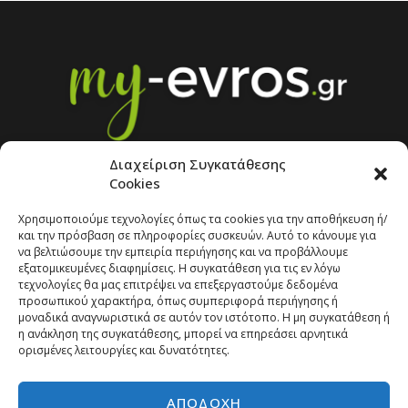
Διαχείριση Συγκατάθεσης
Cookies
Χρησιμοποιούμε τεχνολογίες όπως τα cookies για την αποθήκευση ή/
και την πρόσβαση σε πληροφορίες συσκευών. Αυτό το κάνουμε για
να βελτιώσουμε την εμπειρία περιήγησης και να προβάλλουμε
εξατομικευμένες διαφημίσεις. Η συγκατάθεση για τις εν λόγω
Copyright © 2026 | Developed by
Pr-om.gr
τεχνολογίες θα μας επιτρέψει να επεξεργαστούμε δεδομένα
προσωπικού χαρακτήρα, όπως συμπεριφορά περιήγησης ή
ΠΟΛΙΤΙΚΗ ΑΠΟΡΡΗΤΟΥ
ΕΠΙΚΟΙΝΩΝΙΑ
μοναδικά αναγνωριστικά σε αυτόν τον ιστότοπο. Η μη συγκατάθεση ή
η ανάκληση της συγκατάθεσης, μπορεί να επηρεάσει αρνητικά
ορισμένες λειτουργίες και δυνατότητες.
ΑΠΟΔΟΧΉ