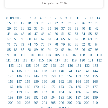
2 Αυγούστου 2026
« ΠΡΟΗΓ.
1
2
3
4
5
6
7
8
9
10
11
12
13
14
15
16
17
18
19
20
21
22
23
24
25
26
27
28
29
30
31
32
33
34
35
36
37
38
39
40
41
42
43
44
45
46
47
48
49
50
51
52
53
54
55
56
57
58
59
60
61
62
63
64
65
66
67
68
69
70
71
72
73
74
75
76
77
78
79
80
81
82
83
84
85
86
87
88
89
90
91
92
93
94
95
96
97
98
99
100
101
102
103
104
105
106
107
108
109
110
111
112
113
114
115
116
117
118
119
120
121
122
123
124
125
126
127
128
129
130
131
132
133
134
135
136
137
138
139
140
141
142
143
144
145
146
147
148
149
150
151
152
153
154
155
156
157
158
159
160
161
162
163
164
165
166
167
168
169
170
171
172
173
174
175
176
177
178
179
180
181
182
183
184
185
186
187
188
189
190
191
192
193
194
195
196
197
198
199
200
201
202
203
204
205
206
207
208
209
210