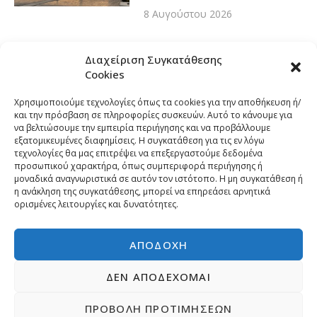
8 Αυγούστου 2026
Διαχείριση Συγκατάθεσης
Cookies
Χρησιμοποιούμε τεχνολογίες όπως τα cookies για την αποθήκευση ή/
και την πρόσβαση σε πληροφορίες συσκευών. Αυτό το κάνουμε για
να βελτιώσουμε την εμπειρία περιήγησης και να προβάλλουμε
εξατομικευμένες διαφημίσεις. Η συγκατάθεση για τις εν λόγω
τεχνολογίες θα μας επιτρέψει να επεξεργαστούμε δεδομένα
προσωπικού χαρακτήρα, όπως συμπεριφορά περιήγησης ή
μοναδικά αναγνωριστικά σε αυτόν τον ιστότοπο. Η μη συγκατάθεση ή
η ανάκληση της συγκατάθεσης, μπορεί να επηρεάσει αρνητικά
ορισμένες λειτουργίες και δυνατότητες.
ΑΠΟΔΟΧΉ
ΔΕΝ ΑΠΟΔΈΧΟΜΑΙ
ΠΡΟΒΟΛΉ ΠΡΟΤΙΜΉΣΕΩΝ
Copyright © 2026 | Developed by
Pr-om.gr