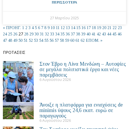
ΠΕΡΙΣΣΟΤΕΡΑ
27 Μαρτίου 2025
« ΠΡΟΗΓ.
1
2
3
4
5
6
7
8
9
10
11
12
13
14
15
16
17
18
19
20
21
22
23
27
24
25
26
28
29
30
31
32
33
34
35
36
37
38
39
40
41
42
43
44
45
46
47
48
49
50
51
52
53
54
55
56
57
58
59
60
61
62
ΕΠΟΜ. »
ΠΡΟΤΑΣΕΙΣ
Στον Έβρο η Λίνα Μενδώνη – Αυτοψίες
σε μεγάλα πολιτιστικά έργα και νέες
παρεμβάσεις
6 Αυγούστου 2026
Άνοιξε η πλατφόρμα για ενισχύσεις de
minimis ύψους 24,6 εκατ. ευρώ σε
παραγωγούς
6 Αυγούστου 2026