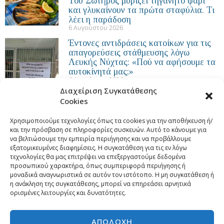
Του Σωτήρος μυρίζει τηγανητό ψάρι
και γλυκαίνουν τα πρώτα σταφύλια. Τι
λέει η παράδοση
6 Αυγούστου 2026
Έντονες αντιδράσεις κατοίκων για τις
απαγορεύσεις στάθμευσης λόγω
Λευκής Νύχτας: «Πού να αφήσουμε τα
αυτοκίνητά μας;»
6 Αυγούστου 2026
Διαχείριση Συγκατάθεσης
Cookies
Χρησιμοποιούμε τεχνολογίες όπως τα cookies για την αποθήκευση ή/
και την πρόσβαση σε πληροφορίες συσκευών. Αυτό το κάνουμε για
να βελτιώσουμε την εμπειρία περιήγησης και να προβάλλουμε
εξατομικευμένες διαφημίσεις. Η συγκατάθεση για τις εν λόγω
τεχνολογίες θα μας επιτρέψει να επεξεργαστούμε δεδομένα
προσωπικού χαρακτήρα, όπως συμπεριφορά περιήγησης ή
μοναδικά αναγνωριστικά σε αυτόν τον ιστότοπο. Η μη συγκατάθεση ή
η ανάκληση της συγκατάθεσης, μπορεί να επηρεάσει αρνητικά
ορισμένες λειτουργίες και δυνατότητες.
ΑΠΟΔΟΧΉ