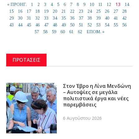
13
« ΠΡΟΗΓ.
1
2
3
4
5
6
7
8
9
10
11
12
14
15
16
17
18
19
20
21
22
23
24
25
26
27
28
29
30
31
32
33
34
35
36
37
38
39
40
41
42
43
44
45
46
47
48
49
50
51
52
53
54
55
56
57
58
59
60
61
62
ΕΠΟΜ. »
ΠΡΟΤΑΣΕΙΣ
Στον Έβρο η Λίνα Μενδώνη
– Αυτοψίες σε μεγάλα
πολιτιστικά έργα και νέες
παρεμβάσεις
6 Αυγούστου 2026