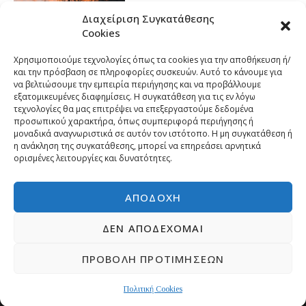
Διαχείριση Συγκατάθεσης
Cookies
Χρησιμοποιούμε τεχνολογίες όπως τα cookies για την αποθήκευση ή/
και την πρόσβαση σε πληροφορίες συσκευών. Αυτό το κάνουμε για
να βελτιώσουμε την εμπειρία περιήγησης και να προβάλλουμε
εξατομικευμένες διαφημίσεις. Η συγκατάθεση για τις εν λόγω
τεχνολογίες θα μας επιτρέψει να επεξεργαστούμε δεδομένα
προσωπικού χαρακτήρα, όπως συμπεριφορά περιήγησης ή
μοναδικά αναγνωριστικά σε αυτόν τον ιστότοπο. Η μη συγκατάθεση ή
η ανάκληση της συγκατάθεσης, μπορεί να επηρεάσει αρνητικά
ορισμένες λειτουργίες και δυνατότητες.
ΑΠΟΔΟΧΉ
ΔΕΝ ΑΠΟΔΈΧΟΜΑΙ
ΠΡΟΒΟΛΉ ΠΡΟΤΙΜΉΣΕΩΝ
Copyright © 2026 | Developed by
Pr-om.gr
ΠΟΛΙΤΙΚΗ ΑΠΟΡΡΗΤΟΥ
ΕΠΙΚΟΙΝΩΝΙΑ
Πολιτική Cookies