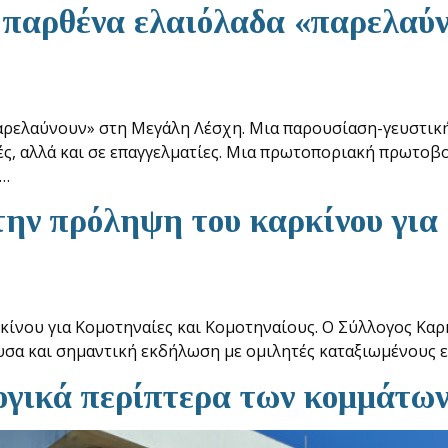
 παρθένα ελαιόλαδα «παρελαύ
παρελαύνουν» στη Μεγάλη Λέσχη. Μια παρουσίαση-γευστική
ές, αλλά και σε επαγγελματίες. Μια πρωτοποριακή πρωτοβ
ε…
στην πρόληψη του καρκίνου για
ρκίνου για Κομοτηναίες και Κομοτηναίους. Ο Σύλλογος Κ
σα και σημαντική εκδήλωση με ομιλητές καταξιωμένους ε
ογικά περίπτερα των κομμάτω