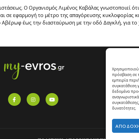
στάσεως. Ο Οργανισμός Λιμένος Καβάλας γνωστοποιεί ότι, 
αι σε εφαρμογή το μέτρο της απαγόρευσης κυκλοφορίας κ
 Αβέρωφ έως την διασταύρωση με την οδό Δαγκλή, για το 
Χρησιμοποιούμ
πρόσβαση σε π
εμπειρία περι
συγκατάθεση γι
δεδομένα προ
αναγνωριστικά
συγκατάθεσης,
δυνατότητες.
ΑΠΟΔΟΧ