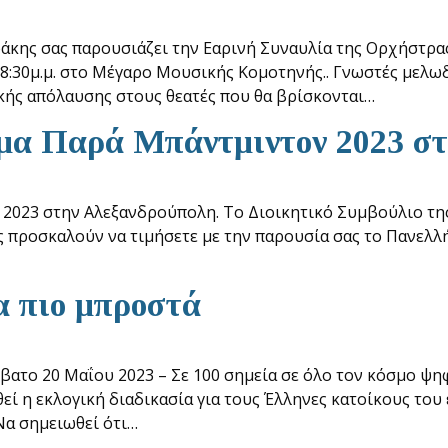
ράκης σας παρουσιάζει την Εαρινή Συναυλία της Ορχήστρα
 8:30μ.μ. στο Μέγαρο Μουσικής Κομοτηνής.. Γνωστές μελωδ
κής απόλαυσης στους θεατές που θα βρίσκονται…
α Παρά Μπάντμιντον 2023 στ
023 στην Αλεξανδρούπολη. Το Διοικητικό Συμβούλιο τη
ς προσκαλούν να τιμήσετε με την παρουσία σας το Πανελ
α πιο μπροστά
βατο 20 Μαΐου 2023 – Σε 100 σημεία σε όλο τον κόσμο ψη
εί η εκλογική διαδικασία για τους Έλληνες κατοίκους το
Να σημειωθεί ότι…