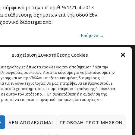
σύμφωνα με την υπ’ αριθ. 9/1/21-4-2013
αι στάθμευσης οχημάτων επί της οδού Εθν.
χρονικό διάστημα από..
Επόμενο
→
Διαχείριση Συγκατάθεσης Cookies
ε τεχνολογίες όπως τα cookies για την αποθήκευση ή/και την
ληροφορίες συσκευών. Αυτό το κάνουμε για να βελτιώσουμε την
ήγησης και να προβάλλουμε εξατομικευμένες διαφημίσεις. Η
α τις εν λόγω τεχνολογίες θα μας επιτρέψει να επεξεργαστούμε
σωπικού χαρακτήρα, όπως συμπεριφορά περιήγησης ή μοναδικά
 σε αυτόν τον ιστότοπο. Η μη συγκατάθεση ή η ανάκληση της
 μπορεί να επηρεάσει αρνητικά ορισμένες λειτουργίες και
Ή
ΔΕΝ ΑΠΟΔΈΧΟΜΑΙ
ΠΡΟΒΟΛΉ ΠΡΟΤΙΜΉΣΕΩΝ